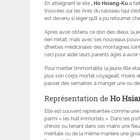
En atteignant le site
, Ho Hsiang-Ku
a fa
trouvées sur les rives du ruisseau (qui s’
est devenu si léger qu’il a pu retourner ch
Après avoir obtenu ce don des dieux, la 
rien n’était, mais avec ses nouveaux pouvoi
d’herbes médicinales des montagnes loint
ceci pour aider leurs parents âgés à avoir 
Pour mériter l’immortalité, la jeune fille é
plus son corps mortel voyageait, moins el
passer des semaines à manger une ou de
Représentation de
Ho Hsia
Elle est souvent représentée comme une 
parmi « les huit immortels ». Dans les port
chinois ou tenant dans ses mains une fleu
mentale ou de la même manière une grosse