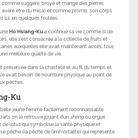
it comme suggéré, broyé et mangé des pierres
est avéré être du mica) et comme promis, son corps
ez lui. en quelques foulées.
jeune
Ho Hsiang-Ku
a continué sa vie comme si de
rs, elle s’est consacrée à la collecte de fruits et
aines auxquelles elle avait maintenant accès, tous
une meilleure qualité de vie.
tait préservée dans la chasteté et au fil du temps et
le avait besoin de nourriture physique au point de
ux pêches.
ng-Ku
belle jeune femme facilement reconnaissable
raits on le retrouve jouant d’un
sheng
ou orgue
r de lotus qui symbolise la santé physique et
 pêche (la pêche de l’immortalité) qui représente