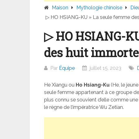
Maison
Mythologie chinoise
Die
▷ HO HSIANG-KU » La seule femme des 
▷ HO HSIANG-KU 
des huit immorte
Par
Équipe
juillet 15, 2023
He Xiangu ou
Ho Hsiang-Ku
(He, le jeune
seule femme appartenant à ce groupe de 
plus connu se souvient d’elle comme une 
le règne de l’impératrice Wu Zetian.