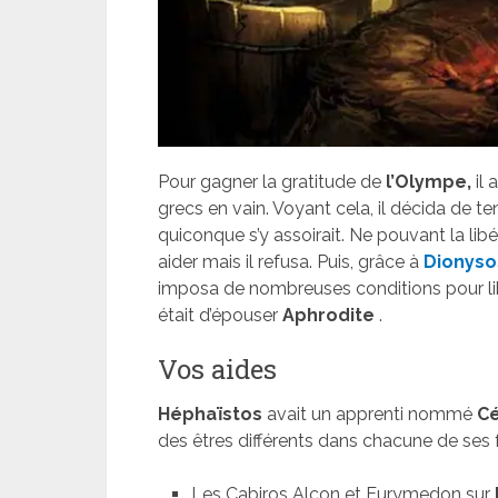
Pour gagner la gratitude de
l’Olympe,
il 
grecs en vain. Voyant cela, il décida de t
quiconque s’y assoirait. Ne pouvant la libé
aider mais il refusa. Puis, grâce à
Dionyso
imposa de nombreuses conditions pour lib
était d’épouser
Aphrodite
.
Vos aides
Héphaïstos
avait un apprenti nommé
Cé
des êtres différents dans chacune de ses 
Les Cabiros Alcon et Eurymedon sur