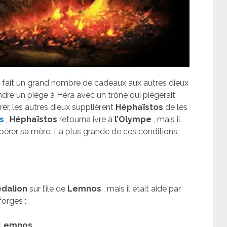
a fait un grand nombre de cadeaux aux autres dieux
endre un piège à Héra avec un trône qui piégerait
rer, les autres dieux supplièrent
Héphaïstos
de les
s
,
Héphaïstos
retourna ivre à
l’Olympe
, mais il
érer sa mère. La plus grande de ces conditions
dalion
sur l’île de
Lemnos
, mais il était aidé par
forges :
Lemnos
.