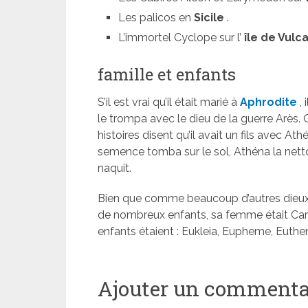
Les palicos en
Sicile
.
L’immortel Cyclope sur l’
île de Vulc
famille et enfants
S’il est vrai qu’il était marié à
Aphrodite
, 
le trompa avec le dieu de la guerre Arès. Qu
histoires disent qu’il avait un fils avec Ath
semence tomba sur le sol, Athéna la netto
naquit.
Bien que comme beaucoup d’autres dieux 
de nombreux enfants, sa femme était Caris,
enfants étaient : Eukleia, Eupheme, Euthe
Ajouter un commenta