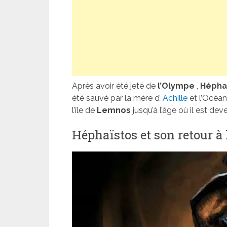
Après avoir été jeté de
l’Olympe
,
Hépha
été sauvé par la mère d’
Achille
et l’Océan
l’île de
Lemnos
jusqu’à l’âge où il est de
Héphaïstos et son retour à