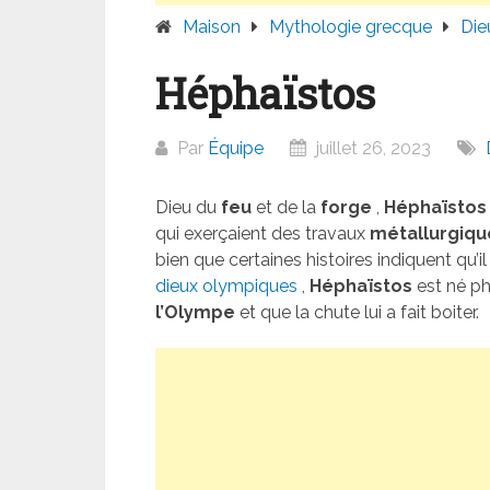
Maison
Mythologie grecque
Die
Héphaïstos
Par
Équipe
juillet 26, 2023
Dieu du
feu
et de la
forge
,
Héphaïstos
qui exerçaient des travaux
métallurgiqu
bien que certaines histoires indiquent qu’i
dieux olympiques
,
Héphaïstos
est né ph
l’Olympe
et que la chute lui a fait boiter.