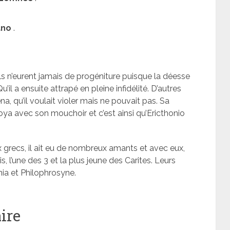
ano
.
ils n’eurent jamais de progéniture puisque la déesse
’il a ensuite attrapé en pleine infidélité. D’autres
éna, qu’il voulait violer mais ne pouvait pas. Sa
ya avec son mouchoir et c’est ainsi qu’Ericthonio
grecs, il ait eu de nombreux amants et avec eux,
 l’une des 3 et la plus jeune des Carites. Leurs
nia et Philophrosyne.
ire