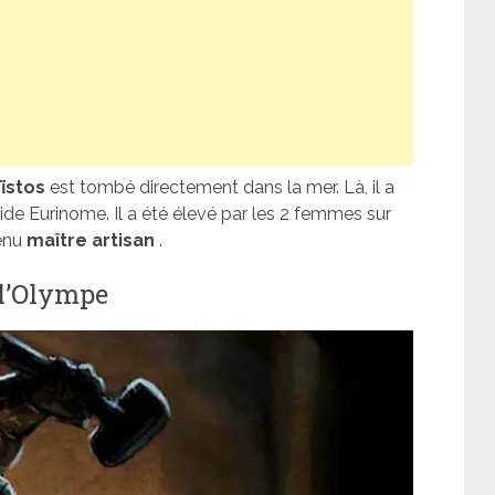
ïstos
est tombé directement dans la mer. Là, il a
ide Eurinome. Il a été élevé par les 2 femmes sur
venu
maître
artisan
.
 l’Olympe