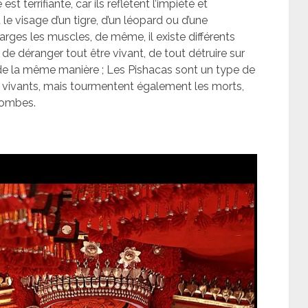
t terrifiante, car ils reflètent l’impiété et
 le visage d’un tigre, d’un léopard ou d’une
rges les muscles, de même, il existe différents
e déranger tout être vivant, de tout détruire sur
de la même manière ; Les Pishacas sont un type de
 vivants, mais tourmentent également les morts,
tombes.