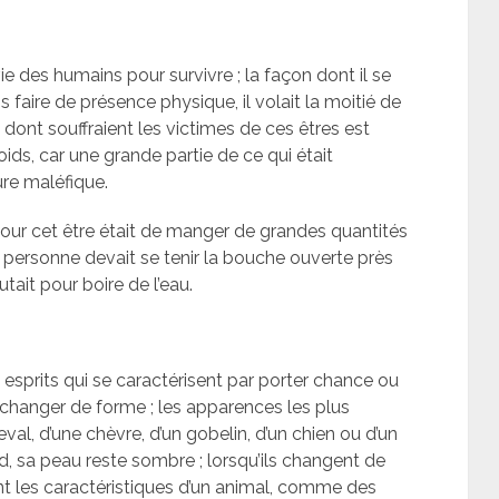
vie des humains pour survivre ; la façon dont il se
ns faire de présence physique, il volait la moitié de
 dont souffraient les victimes de ces êtres est
ids, car une grande partie de ce qui était
re maléfique.
pour cet être était de manger de grandes quantités
 personne devait se tenir la bouche ouverte près
autait pour boire de l’eau.
 esprits qui se caractérisent par porter chance ou
e changer de forme ; les apparences les plus
val, d’une chèvre, d’un gobelin, d’un chien ou d’un
end, sa peau reste sombre ; lorsqu’ils changent de
nt les caractéristiques d’un animal, comme des