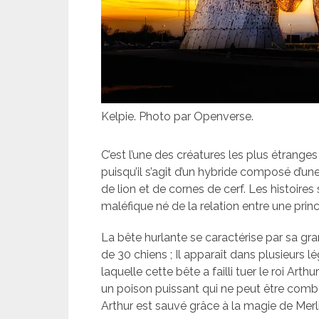
Kelpie. Photo par Openverse.
C’est l’une des créatures les plus étranges 
puisqu’il s’agit d’un hybride composé d’un
de lion et de cornes de cerf. Les histoire
maléfique né de la relation entre une pri
La bête hurlante se caractérise par sa gr
de 30 chiens ; Il apparaît dans plusieurs 
laquelle cette bête a failli tuer le roi Art
un poison puissant qui ne peut être combat
Arthur est sauvé grâce à la magie de Merli