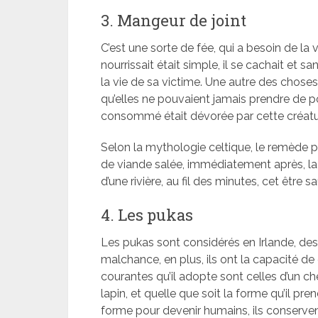
3. Mangeur de joint
C’est une sorte de fée, qui a besoin de la 
nourrissait était simple, il se cachait et sa
la vie de sa victime. Une autre des choses
qu’elles ne pouvaient jamais prendre de po
consommé était dévorée par cette créatu
Selon la mythologie celtique, le remède 
de viande salée, immédiatement après, la
d’une rivière, au fil des minutes, cet être s
4. Les pukas
Les pukas sont considérés en Irlande, des
malchance, en plus, ils ont la capacité d
courantes qu’il adopte sont celles d’un che
lapin, et quelle que soit la forme qu’il pr
forme pour devenir humains, ils conserve