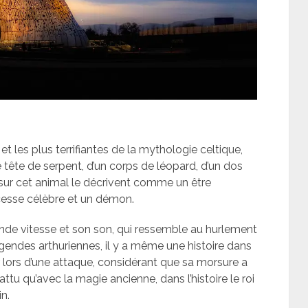
et les plus terrifiantes de la mythologie celtique,
e tête de serpent, d’un corps de léopard, d’un dos
s sur cet animal le décrivent comme un être
ncesse célèbre et un démon.
ande vitesse et son son, qui ressemble au hurlement
légendes arthuriennes, il y a même une histoire dans
hur lors d’une attaque, considérant que sa morsure a
tu qu’avec la magie ancienne, dans l’histoire le roi
n.