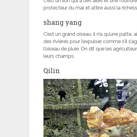
C’est un lion qui a des ailes et une fourrur
protecteur du mal et attire aussi la richess
shang yang
C’est un grand oiseau, il n’a qu’une patte, a
des rivières pour l’expulser comme s’il s’ag
l’oiseau de pluie. On dit que les agriculte
leurs champs.
Qilin