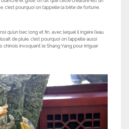
e blanche et grise, on dit que cette créature est un
e, c’est pourquoi on l’appelle la bête de fortune.
insi qu’un bec long et fin, avec lequel il ingère l’eau
issait de pluie, c’est pourquoi on l’appelle aussi
urs chinois invoquent le Shang Yang pour irriguer