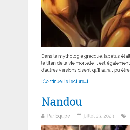
Dans la mythologie grecque, Iapetus était
le titan de la vie mortelle, il est égalemen
d’autres versions disent qu’il aurait pu être l
[Continuer la lecture...]
Nandou
Par
Équipe
juillet 23, 2023