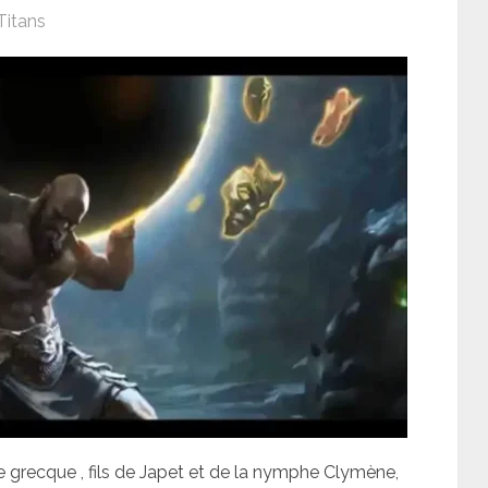
Titans
ie grecque , fils de Japet et de la nymphe Clymène,