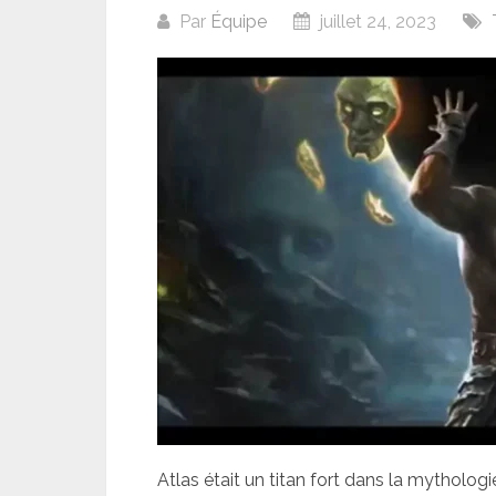
Par
Équipe
juillet 24, 2023
Atlas était un titan fort dans la mytholog