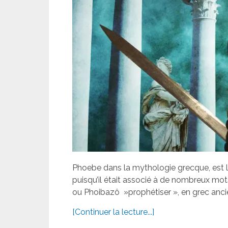
Phoebe dans la mythologie grecque, est l
puisqu’il était associé à de nombreux mo
ou Phoibazô »prophétiser », en grec ancie
[Continuer la lecture...]