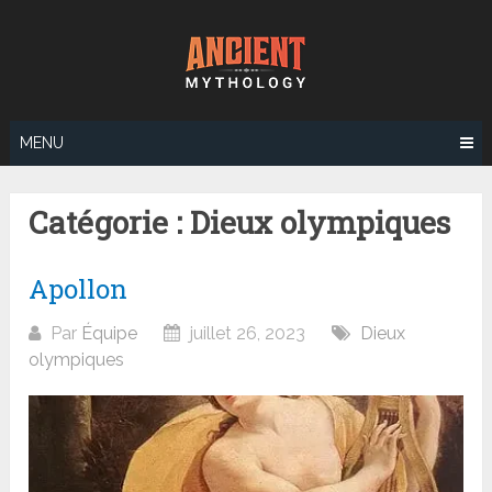
Aller
au
contenu
MENU
Catégorie :
Dieux olympiques
Apollon
Par
Équipe
juillet 26, 2023
Dieux
olympiques