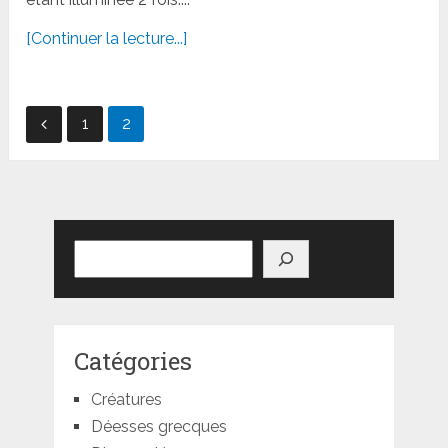
[Continuer la lecture...]
Pagination
1
2
des
publications
Rechercher
Catégories
Créatures
Déesses grecques