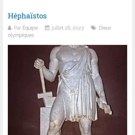
Héphaïstos
Par
Équipe
juillet 26, 2023
Dieux
olympiques