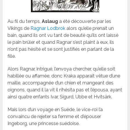
Au fil du temps,
Aslaug
a été découverte par les
Vikings de
Ragnar Lodbrok
alors qu’elle prenait un
bain, quand ils ont vu tant de beauté qu’ils ont laissé
le pain brûler et quand Ragnar s’est plaint à eux, ils
n’ont pas hésité et se sont justifiés en parlant de la
fille.
Alors Ragnar, intrigué, l’envoya chercher, qu’elle soit
habillée ou affamée, donc Kraka apparaît vêtue d’une
maille, accompagnée d’un chien et mangeant des
oignons, quand il la vit il n’hésita pas et l’épousa, ayant
ainsi quatre enfants Ivar, Sigurd, Ubbe et Hvitsärk.
Mais lors d’un voyage en Suède, le vice-roi l’a
convaincu de rejeter sa femme et d’épouser
Ingeborg, une princesse suédoise.