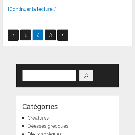
[Continuer la lecture...]
Pagination
1
2
3
des
publications
Rechercher
Catégories
Créatures
Déesses grecques
Dieux aztèques