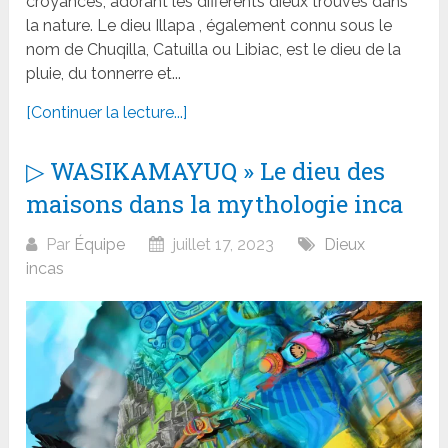
croyances, adorant les différents dieux trouvés dans
la nature. Le dieu Illapa , également connu sous le
nom de Chuqilla, Catuilla ou Libiac, est le dieu de la
pluie, du tonnerre et...
[Continuer la lecture...]
▷ WASIKAMAYUQ » Le dieu des
maisons dans la mythologie inca
Par
Équipe
juillet 17, 2023
Dieux
incas