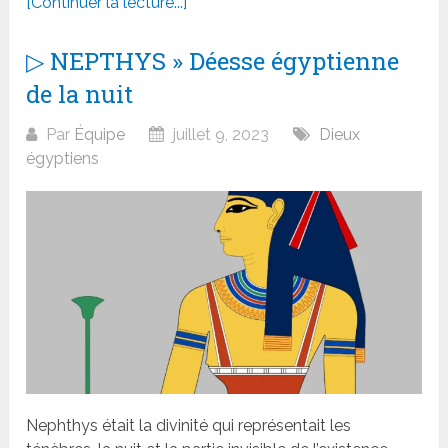
[Continuer la lecture...]
▷ NEPTHYS » Déesse égyptienne
de la nuit
Par
Équipe
juillet 9, 2023
Dieux
égyptiens
Nephthys était la divinité qui représentait les