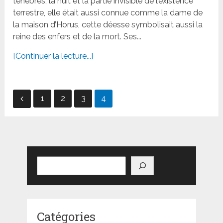
ténèbres, la nuit et la partie invisible de l’existence
terrestre, elle était aussi connue comme la dame de
la maison d’Horus, cette déesse symbolisait aussi la
reine des enfers et de la mort. Ses...
[Continuer la lecture...]
Pagination
1
2
3
4
des
publications
Rechercher
Catégories