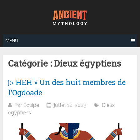
Aller
au
contenu
MENU
Catégorie :
Dieux égyptiens
▷ HEH » Un des huit membres de
l’Ogdoade
Par
Équipe
juillet 10, 2023
Dieux
égyptiens